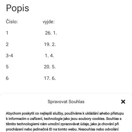
Popis
Číslo: vyjde:
1 26. 1.
2 19. 2.
3-4 1. 4.
5 20. 5.
6 17. 6.
Spravovat Souhlas
Obchod
Produktové
Adresa
Abychom poskytli co nejlepší služby, používáme k ukládání a/nebo přístupu
kategorie
Můj účet
k informacím o zařízení, technologie jako jsou soubory cookies. Souhlas s
Sondy, s.r.o.
Obchodní
Publikace
těmito technologiemi nám umožní zpracovávat údaje, jako je chování při
Politických vězňů
Košík
podmínky
procházení nebo jedinečná ID na tomto webu. Nesouhlas nebo odvolání