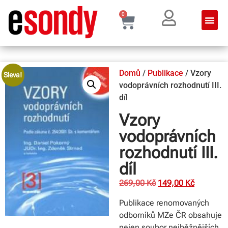
0
Domů
/
Publikace
/ Vzory
Sleva!
vodoprávních rozhodnutí III.
díl
Vzory
vodoprávních
rozhodnutí III.
díl
269,00
Kč
149,00
Kč
Publikace renomovaných
odborníků MZe ČR obsahuje
nejen soubor nejběžnějších